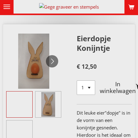
Ga
direct
naar
de
hoofdinhoud
Eierdopje
Konijntje
€ 12,50
In
winkelwagen
Dit leuke eier"dopje" is in
de vorm van een
konijntje gesneden.
Hierdoor is het ideaal om