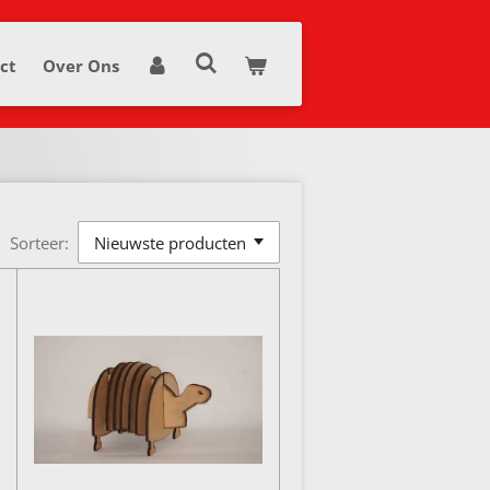
ct
Over Ons
Sorteer: