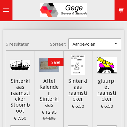
Ga
direct
naar
de
hoofdinhoud
6 resultaten
Sorteer:
Sale!
Sinterkl
Aftel
Sinterkl
gluurpi
aas
Kalende
aas
et
raamsti
r
raamsti
raamsti
cker
Sinterkl
cker
cker
Stoomb
aas
€ 6,50
€ 6,50
oot
€ 12,95
€ 7,50
€ 14,95