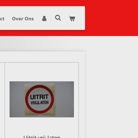
ct
Over Ons
Uitrit vrij laten