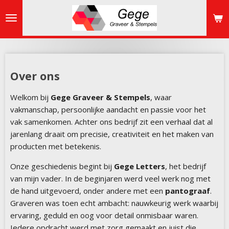
Ga
direct
naar
de
hoofdinhoud
Over ons
Welkom bij
Gege Graveer & Stempels
, waar
vakmanschap, persoonlijke aandacht en passie voor het
vak samenkomen. Achter ons bedrijf zit een verhaal dat al
jarenlang draait om precisie, creativiteit en het maken van
producten met betekenis.
Onze geschiedenis begint bij
Gege Letters
, het bedrijf
van mijn vader. In de beginjaren werd veel werk nog met
de hand uitgevoerd, onder andere met een
pantograaf
.
Graveren was toen echt ambacht: nauwkeurig werk waarbij
ervaring, geduld en oog voor detail onmisbaar waren.
Iedere opdracht werd met zorg gemaakt en juist die