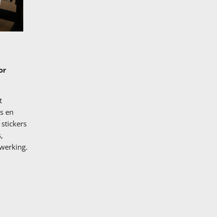
or
t
rs en
stickers
,
werking.