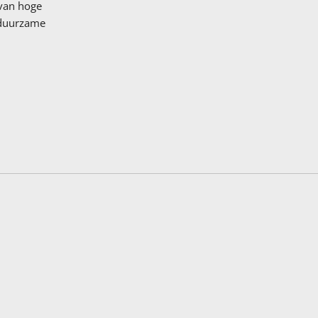
 van hoge
 duurzame