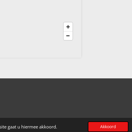
Powered by
JouwWeb
site gaat u hiermee akkoord.
Akkoord