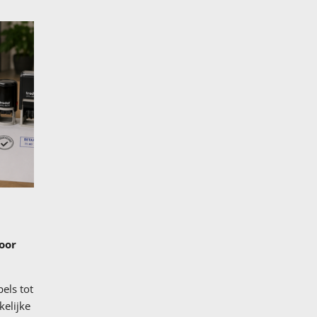
oor
els tot
elijke