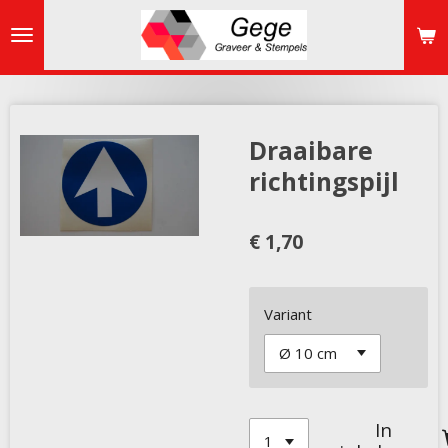
Ga
direct
naar
de
hoofdinhoud
Draaibare
richtingspijl
€ 1,70
Variant
In