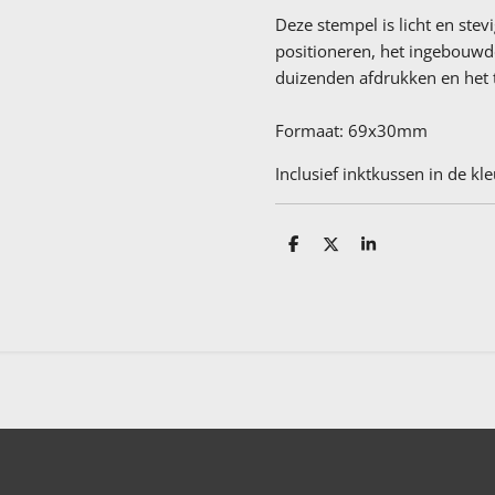
Deze stempel is licht en stev
positioneren, het ingebouwd
duizenden afdrukken en het
Formaat: 69x30mm
Inclusief inktkussen in de kl
D
D
S
e
e
h
l
e
a
e
l
r
n
e