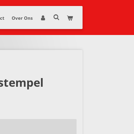
ct
Over Ons
stempel