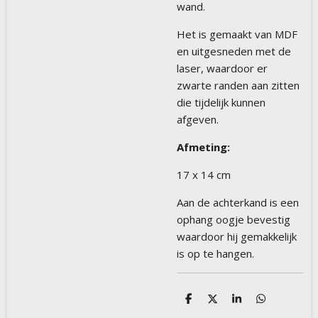
wand.
Het is gemaakt van MDF
en uitgesneden met de
laser, waardoor er
zwarte randen aan zitten
die tijdelijk kunnen
afgeven.
Afmeting:
17 x 14 cm
Aan de achterkand is een
ophang oogje bevestig
waardoor hij gemakkelijk
is op te hangen.
D
D
S
D
e
e
h
e