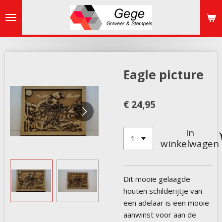
Ga
direct
naar
de
hoofdinhoud
Eagle picture
€ 24,95
In
winkelwagen
Dit mooie gelaagde
houten schilderijtje van
een adelaar is een mooie
aanwinst voor aan de