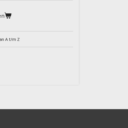
en
van A t/m Z