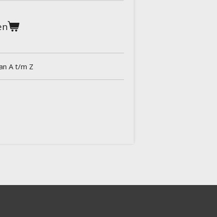
en
van A t/m Z