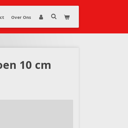
ct
Over Ons
roen 10 cm