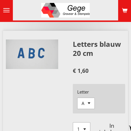
Ga
direct
naar
de
hoofdinhoud
Letters blauw
20 cm
€ 1,60
Letter
In