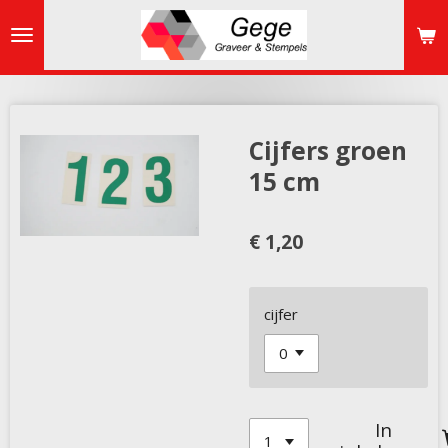
Ga
direct
naar
de
hoofdinhoud
Cijfers groen
15 cm
€ 1,20
cijfer
In