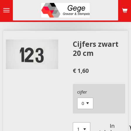
Ga
direct
naar
de
hoofdinhoud
Cijfers zwart
20 cm
€ 1,60
cijfer
In