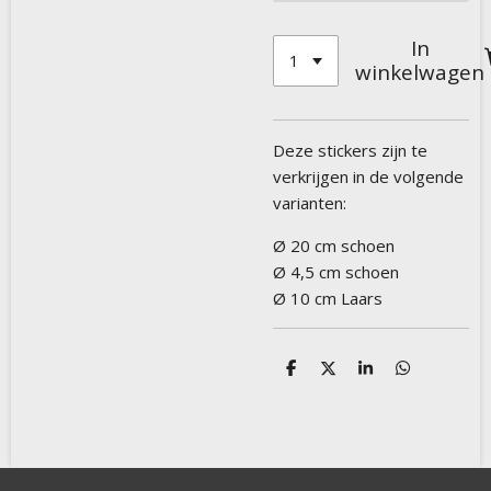
In
winkelwagen
Deze stickers zijn te
verkrijgen in de volgende
varianten:
Ø 20 cm schoen
Ø 4,5 cm schoen
Ø 10 cm Laars
D
D
S
D
e
e
h
e
l
e
a
l
e
l
r
e
n
e
n