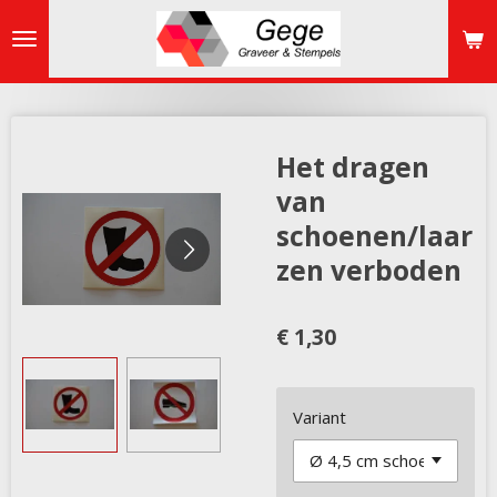
Ga
direct
naar
de
hoofdinhoud
Het dragen
van
schoenen/laar
zen verboden
€ 1,30
Variant