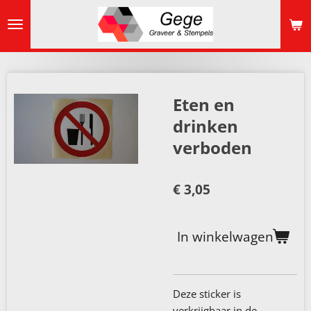
Ga
direct
naar
de
hoofdinhoud
Eten en
drinken
verboden
€ 3,05
In winkelwagen
Deze sticker is
verkrijgbaar in de