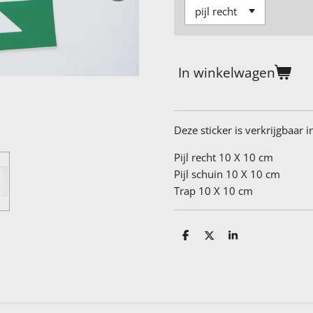
In winkelwagen
Deze sticker is verkrijgbaar 
Pijl recht 10 X 10 cm
Pijl schuin 10 X 10 cm
Trap 10 X 10 cm
D
D
S
e
e
h
l
e
a
e
l
r
n
e