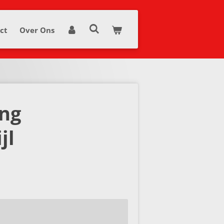
ct
Over Ons
ng
jl