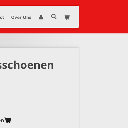
ct
Over Ons
dsschoenen
en