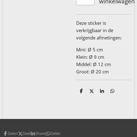
winkelwagen
Deze sticker is
verkrijgbaar in de
volgende afmetingen:
Mini: Ø 5 cm
Klein: Ø 9 cm
Middel: Ø 12 cm
Groot: Ø 20 cm
D
D
S
D
e
e
h
e
l
e
a
l
e
l
r
e
n
e
n
Delen
Deel
Share
Delen