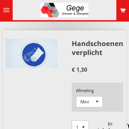
Ga
direct
naar
de
hoofdinhoud
Handschoenen
verplicht
€ 1,30
Afmeting
In