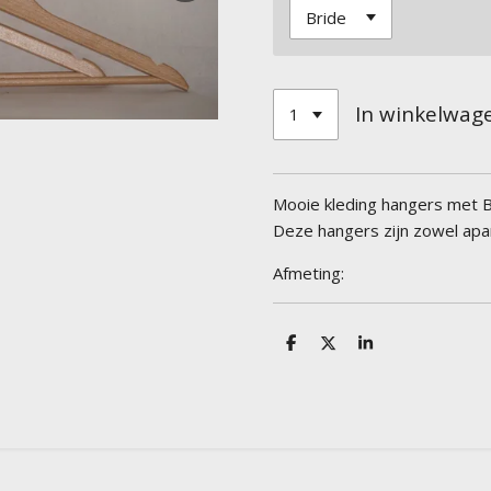
In winkelwag
Mooie kleding hangers met 
Deze hangers zijn zowel apar
Afmeting:
D
D
S
e
e
h
l
e
a
e
l
r
n
e