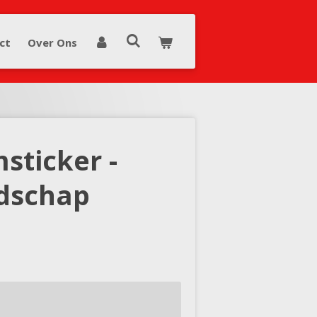
ct
Over Ons
sticker -
dschap