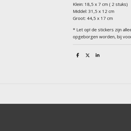
Klein: 18,5 x 7 cm ( 2 stuks)
Middel: 31,5 x 12 cm
Groot: 44,5 x 17 cm
* Let op! de stickers zijn al
opgeborgen worden, bij voor
D
D
S
e
e
h
l
e
a
e
l
r
n
e