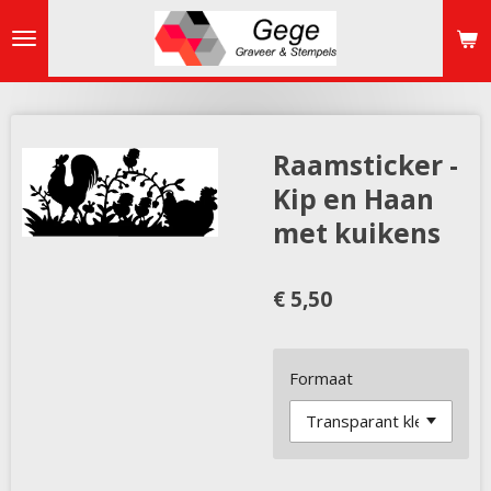
Ga
direct
naar
de
hoofdinhoud
Raamsticker -
Kip en Haan
met kuikens
€ 5,50
Formaat