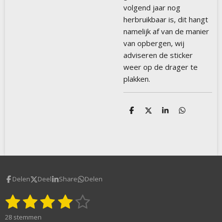
volgend jaar nog
herbruikbaar is, dit hangt
namelijk af van de manier
van opbergen, wij
adviseren de sticker
weer op de drager te
plakken.
D
D
S
D
e
e
h
e
l
e
a
l
e
l
r
e
n
e
n
Delen
Deel
Share
Delen
1
2
3
4
5
S
R
t
a
s
s
s
s
s
e
28 stemmen
t