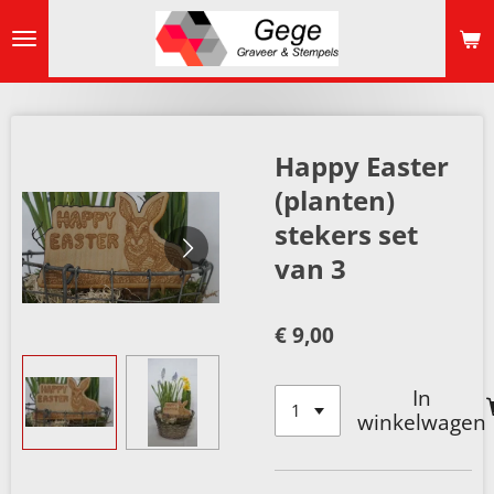
Ga
direct
naar
de
hoofdinhoud
Happy Easter
(planten)
stekers set
van 3
€ 9,00
In
winkelwagen