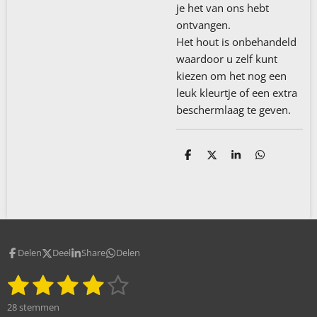
je het van ons hebt
ontvangen.
Het hout is onbehandeld
waardoor u zelf kunt
kiezen om het nog een
leuk kleurtje of een extra
beschermlaag te geven.
D
D
S
D
e
e
h
e
l
e
a
l
e
l
r
e
n
e
n
Delen
Deel
Share
Delen
1
2
3
4
5
S
R
t
a
s
s
s
s
s
e
28 stemmen
t