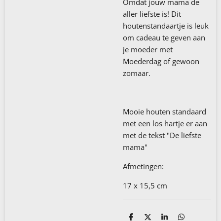
Omdat jouw mama de
aller liefste is! Dit
houtenstandaartje is leuk
om cadeau te geven aan
je moeder met
Moederdag of gewoon
zomaar.
Mooie houten standaard
met een los hartje er aan
met de tekst "De liefste
mama"
Afmetingen:
17 x 15,5 cm
D
D
S
D